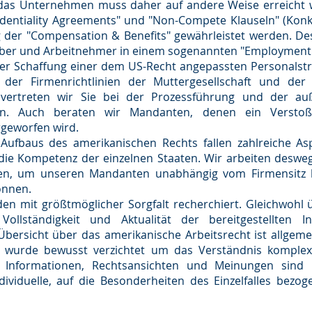
das Unternehmen muss daher auf andere Weise erreicht 
identiality Agreements" und "Non-Compete Klauseln" (Kon
 der "Compensation & Benefits" gewährleistet werden. De
geber und Arbeitnehmer in einem sogenannten "Employment 
er Schaffung einer dem US-Recht angepassten Personalstr
der Firmenrichtlinien der Muttergesellschaft und der
ertreten wir Sie bei der Prozessführung und der auße
keiten. Auch beraten wir Mandanten, denen ein Verst
rgeworfen wird.
Aufbaus des amerikanischen Rechts fallen zahlreiche Asp
die Kompetenz der einzelnen Staaten. Wir arbeiten desweg
en, um unseren Mandanten unabhängig vom Firmensitz
önnen.
den mit größtmöglicher Sorgfalt recherchiert. Gleichwohl
 Vollständigkeit und Aktualität der bereitgestellten 
ersicht über das amerikanische Arbeitsrecht ist allgeme
ils wurde bewusst verzichtet um das Verständnis kompl
n Informationen, Rechtsansichten und Meinungen sind 
viduelle, auf die Besonderheiten des Einzelfalles bezog