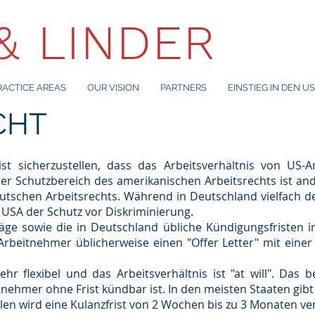
& LINDER
RACTICE AREAS
OUR VISION
PARTNERS
EINSTIEG IN DEN U
CHT
t sicherzustellen, dass das Arbeitsverhältnis von US-A
er Schutzbereich des amerikanischen Arbeitsrechts ist and
tschen Arbeitsrechts. Während in Deutschland vielfach der
n USA der Schutz vor Diskriminierung.
räge sowie die in Deutschland übliche Kündigungsfristen i
Arbeitnehmer üblicherweise einen "Offer Letter" mit einer
hr flexibel und das Arbeitsverhältnis ist "at will". Das
nehmer ohne Frist kündbar ist. In den meisten Staaten gibt 
len wird eine Kulanzfrist von 2 Wochen bis zu 3 Monaten ver